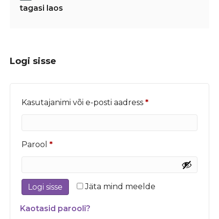
tagasi laos
Logi sisse
Nõutud
Kasutajanimi või e-posti aadress
*
Nõutud
Parool
*
Jäta mind meelde
Logi sisse
Kaotasid parooli?