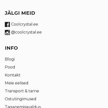
JÄLGI MEID
Coolcrystal.ee
@coolcrystal.ee
INFO
Blogi
Pood
Kontakt
Meie eelised
Transport & tarne
Ostutingimused
Taganemisavaldus