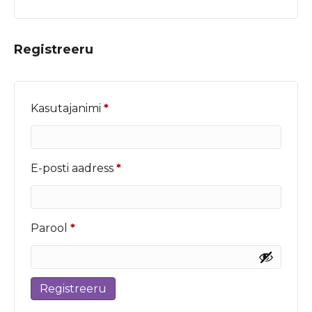
Registreeru
Nõutud
Kasutajanimi
*
Nõutud
E-posti aadress
*
Nõutud
Parool
*
Registreeru