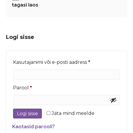
tagasi laos
Logi sisse
Nõutud
Kasutajanimi või e-posti aadress
*
Nõutud
Parool
*
Jäta mind meelde
Logi sisse
Kaotasid parooli?