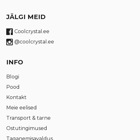
JÄLGI MEID
Coolcrystal.ee
@coolcrystal.ee
INFO
Blogi
Pood
Kontakt
Meie eelised
Transport & tarne
Ostutingimused
Taganemisavaldus