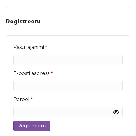
Registreeru
Nõutud
Kasutajanimi
*
Nõutud
E-posti aadress
*
Nõutud
Parool
*
Registreeru