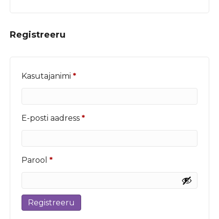
Registreeru
Nõutud
Kasutajanimi
*
Nõutud
E-posti aadress
*
Nõutud
Parool
*
Registreeru