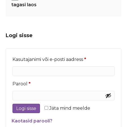
tagasi laos
Logi sisse
Nõutud
Kasutajanimi või e-posti aadress
*
Nõutud
Parool
*
Jäta mind meelde
Logi sisse
Kaotasid parooli?