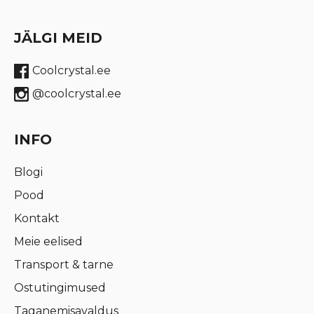
JÄLGI MEID
Coolcrystal.ee
@coolcrystal.ee
INFO
Blogi
Pood
Kontakt
Meie eelised
Transport & tarne
Ostutingimused
Taganemisavaldus