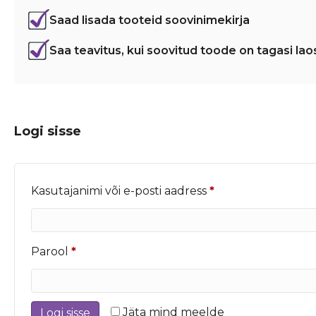
Saad lisada tooteid soovinimekirja
Saa teavitus, kui soovitud toode on tagasi lao
Logi sisse
Nõutud
Kasutajanimi või e-posti aadress
*
Nõutud
Parool
*
Jäta mind meelde
Logi sisse