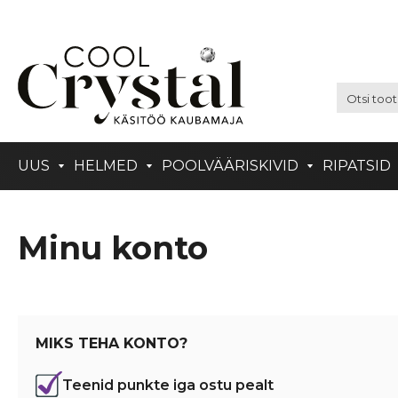
UUS
HELMED
POOLVÄÄRISKIVID
RIPATSID
Minu konto
MIKS TEHA KONTO?
Teenid punkte iga ostu pealt