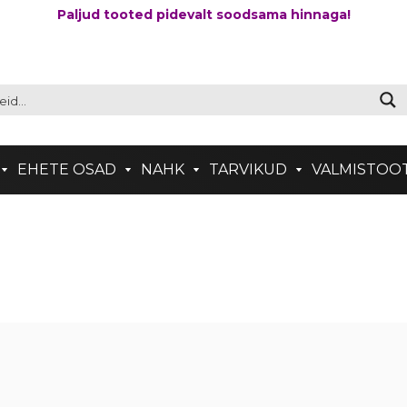
Paljud tooted pidevalt soodsama hinnaga!
EHETE OSAD
NAHK
TARVIKUD
VALMISTOO