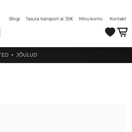
Blogi
Tasuta transport al. 35€
Minu konto
Kontakt
TED
JÕULUD