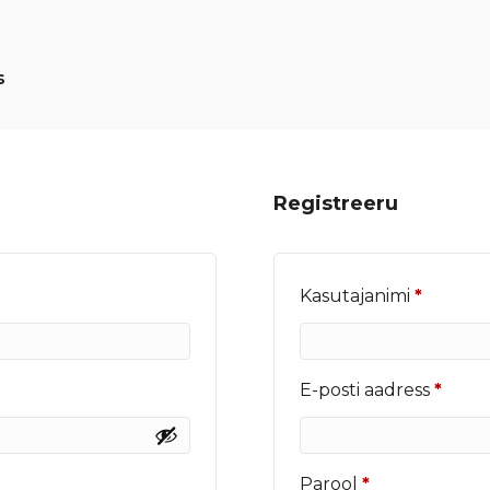
s
Registreeru
Nõutu
Kasutajanimi
*
Nõut
E-posti aadress
*
Nõutud
Parool
*