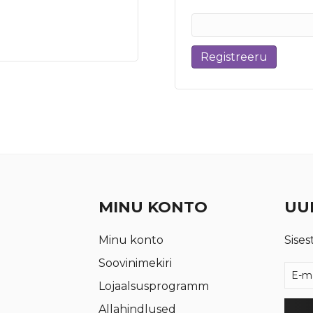
Registreeru
MINU KONTO
UUD
Minu konto
Sises
Soovinimekiri
Lojaalsusprogramm
Allahindlused