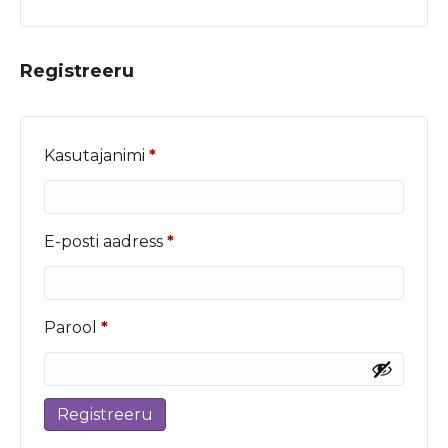
Registreeru
Nõutud
Kasutajanimi
*
Nõutud
E-posti aadress
*
Nõutud
Parool
*
Registreeru