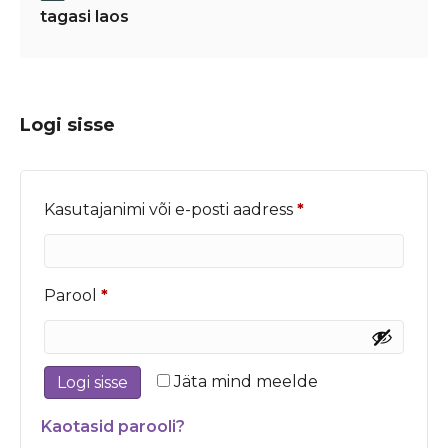
tagasi laos
Logi sisse
Nõutud
Kasutajanimi või e-posti aadress
*
Nõutud
Parool
*
Jäta mind meelde
Logi sisse
Kaotasid parooli?