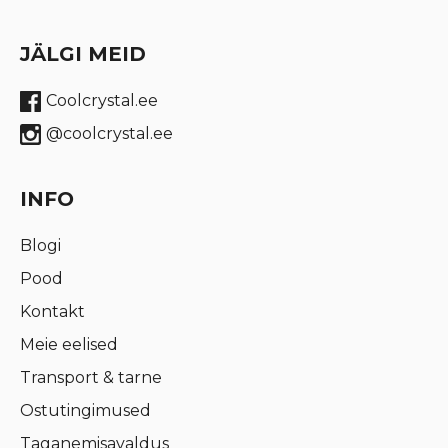
JÄLGI MEID
Coolcrystal.ee
@coolcrystal.ee
INFO
Blogi
Pood
Kontakt
Meie eelised
Transport & tarne
Ostutingimused
Taganemisavaldus