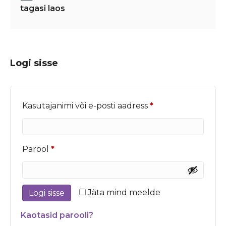
tagasi laos
Logi sisse
Nõutud
Kasutajanimi või e-posti aadress
*
Nõutud
Parool
*
Jäta mind meelde
Logi sisse
Kaotasid parooli?