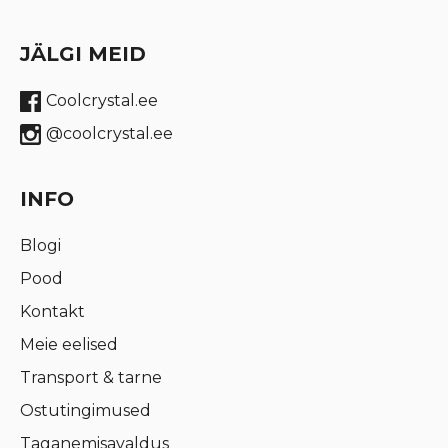
JÄLGI MEID
Coolcrystal.ee
@coolcrystal.ee
INFO
Blogi
Pood
Kontakt
Meie eelised
Transport & tarne
Ostutingimused
Taganemisavaldus