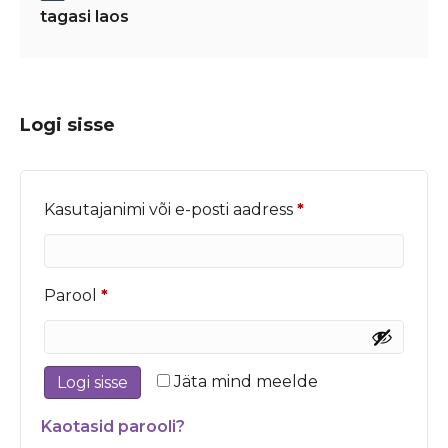
tagasi laos
Logi sisse
Nõutud
Kasutajanimi või e-posti aadress
*
Nõutud
Parool
*
Jäta mind meelde
Logi sisse
Kaotasid parooli?