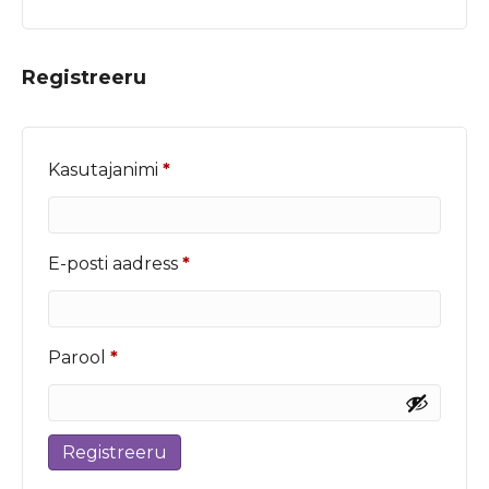
Registreeru
Nõutud
Kasutajanimi
*
Nõutud
E-posti aadress
*
Nõutud
Parool
*
Registreeru