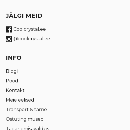
JÄLGI MEID
Coolcrystal.ee
@coolcrystal.ee
INFO
Blogi
Pood
Kontakt
Meie eelised
Transport & tarne
Ostutingimused
Taganemisavaldus