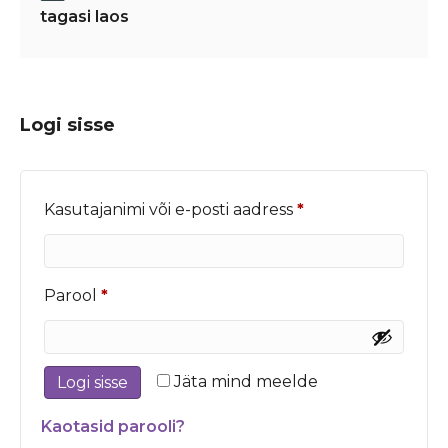
tagasi laos
Logi sisse
Nõutud
Kasutajanimi või e-posti aadress
*
Nõutud
Parool
*
Jäta mind meelde
Logi sisse
Kaotasid parooli?