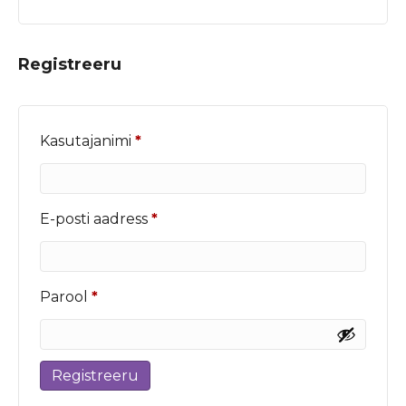
Registreeru
Nõutud
Kasutajanimi
*
Nõutud
E-posti aadress
*
Nõutud
Parool
*
Registreeru