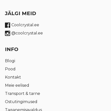
JÄLGI MEID
Coolcrystal.ee
@coolcrystal.ee
INFO
Blogi
Pood
Kontakt
Meie eelised
Transport & tarne
Ostutingimused
Taganemisavaldus