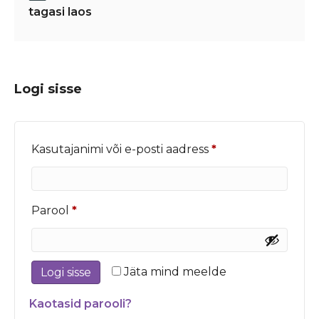
tagasi laos
Logi sisse
Nõutud
Kasutajanimi või e-posti aadress
*
Nõutud
Parool
*
Jäta mind meelde
Logi sisse
Kaotasid parooli?