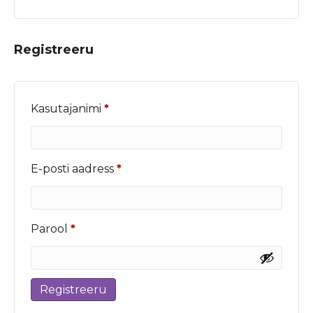
Registreeru
Nõutud
Kasutajanimi
*
Nõutud
E-posti aadress
*
Nõutud
Parool
*
Registreeru