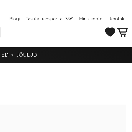
Blogi
Tasuta transport al. 35€
Minu konto
Kontakt
TED
JÕULUD