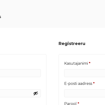
s
Registreeru
Nõutu
Kasutajanimi
*
Nõut
E-posti aadress
*
Nõutud
Parool
*