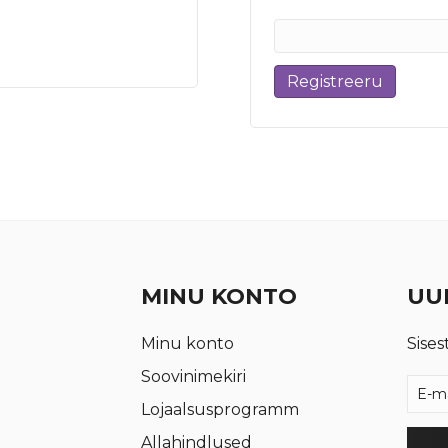
Registreeru
MINU KONTO
UUD
Minu konto
Sises
Soovinimekiri
Lojaalsusprogramm
Allahindlused