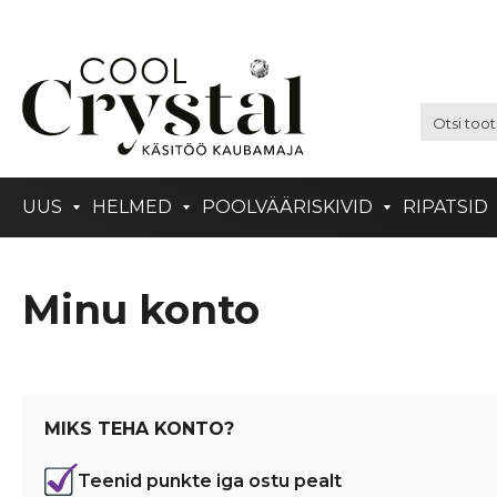
UUS
HELMED
POOLVÄÄRISKIVID
RIPATSID
Minu konto
MIKS TEHA KONTO?
Teenid punkte iga ostu pealt