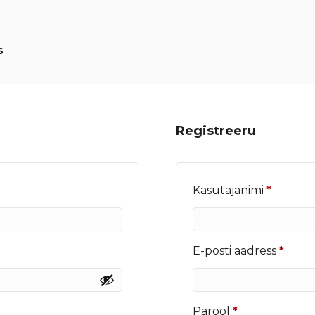
s
Registreeru
Nõutu
Kasutajanimi
*
Nõut
E-posti aadress
*
Nõutud
Parool
*