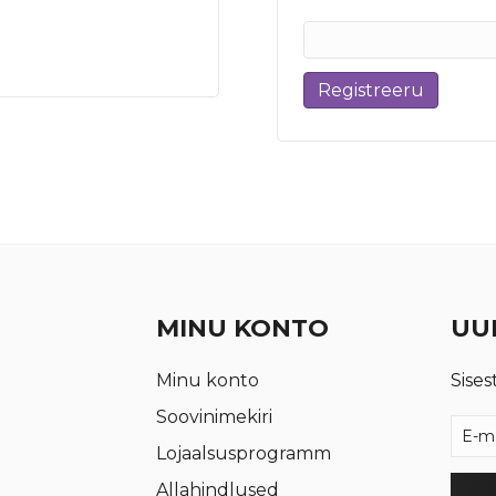
Registreeru
MINU KONTO
UUD
Minu konto
Sises
Soovinimekiri
Lojaalsusprogramm
Allahindlused