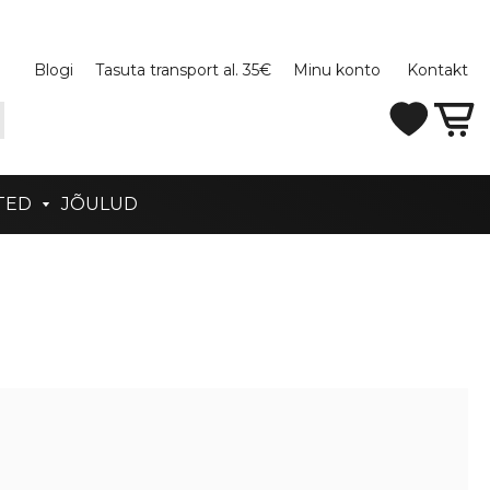
Blogi
Tasuta transport al. 35€
Minu konto
Kontakt
TED
JÕULUD