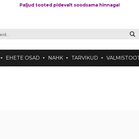
Paljud tooted pidevalt soodsama hinnaga!
EHETE OSAD
NAHK
TARVIKUD
VALMISTOO