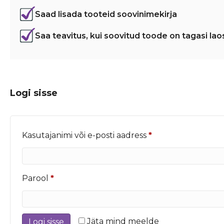
Saad lisada tooteid soovinimekirja
Saa teavitus, kui soovitud toode on tagasi lao
Logi sisse
Nõutud
Kasutajanimi või e-posti aadress
*
Nõutud
Parool
*
Jäta mind meelde
Logi sisse