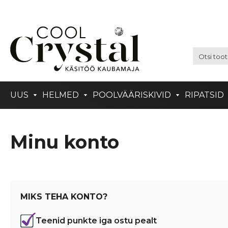
UUS
HELMED
POOLVÄÄRISKIVID
RIPATSID
Minu konto
MIKS TEHA KONTO?
Teenid punkte iga ostu pealt