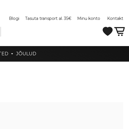
Blogi
Tasuta transport al. 35€
Minu konto
Kontakt
TED
JÕULUD