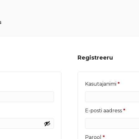
s
Registreeru
Nõutu
Kasutajanimi
*
Nõut
E-posti aadress
*
Nõutud
Parool
*