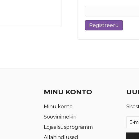
Registreeru
MINU KONTO
UUD
Minu konto
Sises
Soovinimekiri
Lojaalsusprogramm
Allahindlused