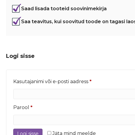
Saad lisada tooteid soovinimekirja
Saa teavitus, kui soovitud toode on tagasi lao
Logi sisse
Nõutud
Kasutajanimi või e-posti aadress
*
Nõutud
Parool
*
Jäta mind meelde
Logi sisse