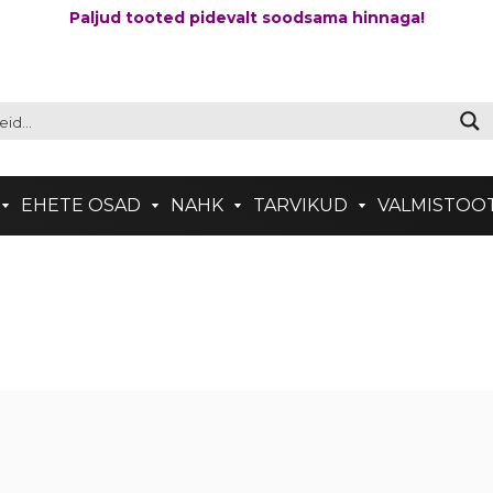
Paljud tooted pidevalt soodsama hinnaga!
EHETE OSAD
NAHK
TARVIKUD
VALMISTOO