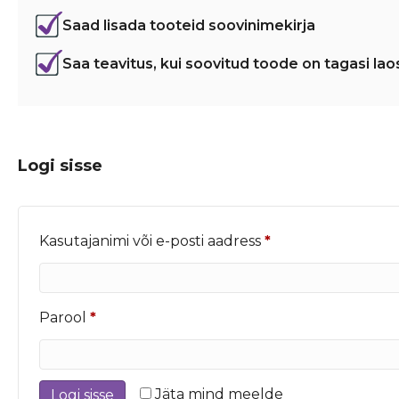
Saad lisada tooteid soovinimekirja
Saa teavitus, kui soovitud toode on tagasi lao
Logi sisse
Nõutud
Kasutajanimi või e-posti aadress
*
Nõutud
Parool
*
Jäta mind meelde
Logi sisse