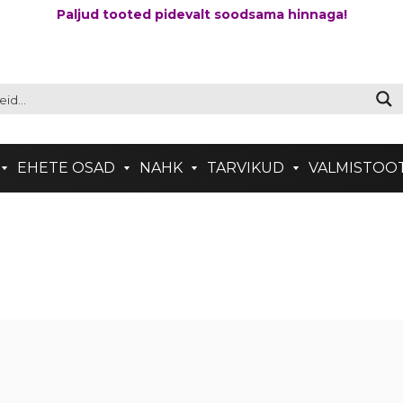
Paljud tooted pidevalt soodsama hinnaga!
EHETE OSAD
NAHK
TARVIKUD
VALMISTOO