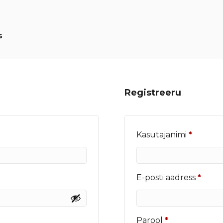
s
Registreeru
Nõutu
Kasutajanimi
*
Nõut
E-posti aadress
*
Nõutud
Parool
*