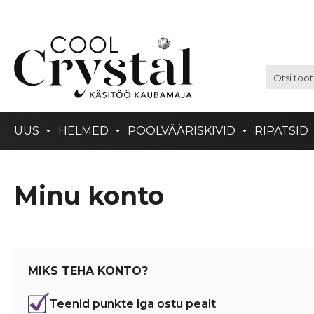
UUS
HELMED
POOLVÄÄRISKIVID
RIPATSID
Minu konto
MIKS TEHA KONTO?
Teenid punkte iga ostu pealt