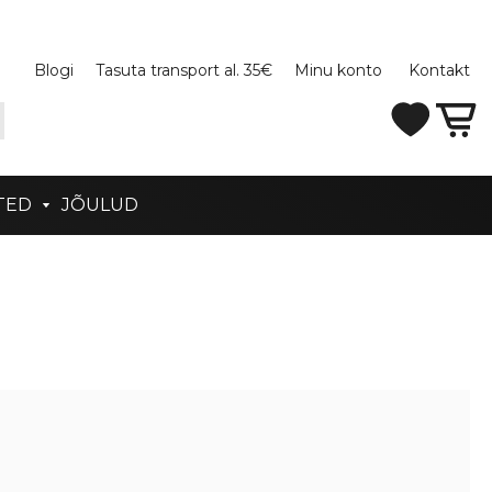
Blogi
Tasuta transport al. 35€
Minu konto
Kontakt
TED
JÕULUD