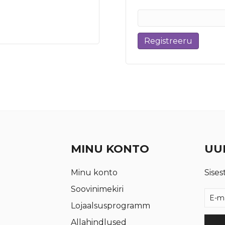
Registreeru
MINU KONTO
UUD
Minu konto
Sises
Soovinimekiri
Lojaalsusprogramm
Allahindlused