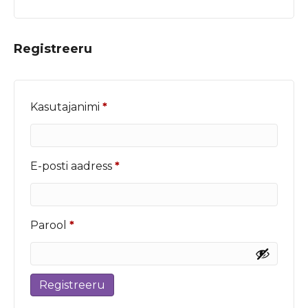
Registreeru
Nõutud
Kasutajanimi
*
Nõutud
E-posti aadress
*
Nõutud
Parool
*
Registreeru