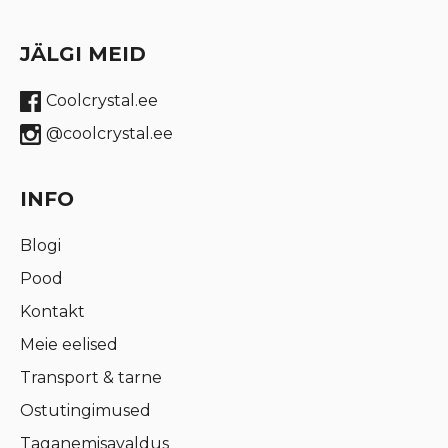
JÄLGI MEID
Coolcrystal.ee
@coolcrystal.ee
INFO
Blogi
Pood
Kontakt
Meie eelised
Transport & tarne
Ostutingimused
Taganemisavaldus