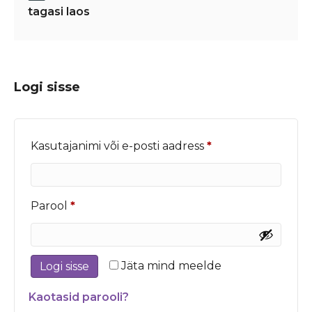
tagasi laos
Logi sisse
Nõutud
Kasutajanimi või e-posti aadress
*
Nõutud
Parool
*
Jäta mind meelde
Logi sisse
Kaotasid parooli?