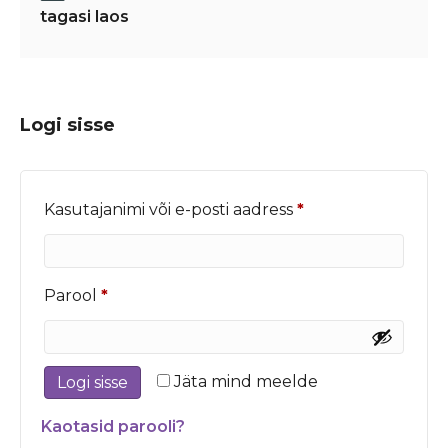
tagasi laos
Logi sisse
Nõutud
Kasutajanimi või e-posti aadress
*
Nõutud
Parool
*
Jäta mind meelde
Logi sisse
Kaotasid parooli?