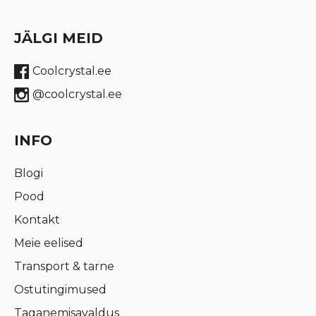
JÄLGI MEID
Coolcrystal.ee
@coolcrystal.ee
INFO
Blogi
Pood
Kontakt
Meie eelised
Transport & tarne
Ostutingimused
Taganemisavaldus