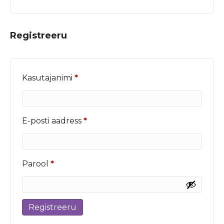
Registreeru
Nõutud
Kasutajanimi
*
Nõutud
E-posti aadress
*
Nõutud
Parool
*
Registreeru