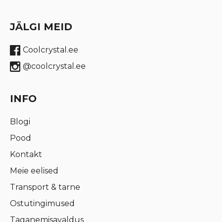
JÄLGI MEID
Coolcrystal.ee
@coolcrystal.ee
INFO
Blogi
Pood
Kontakt
Meie eelised
Transport & tarne
Ostutingimused
Taganemisavaldus