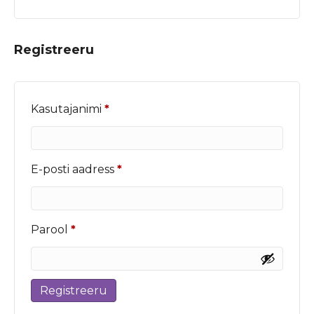
Registreeru
Nõutud
Kasutajanimi
*
Nõutud
E-posti aadress
*
Nõutud
Parool
*
Registreeru