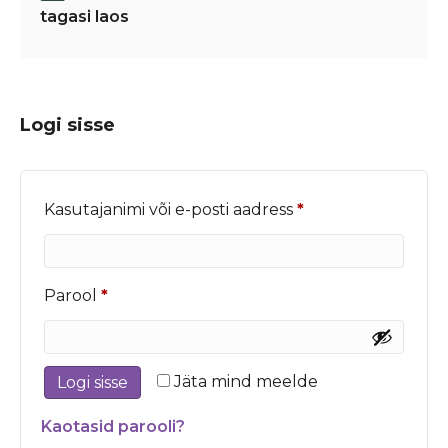
tagasi laos
Logi sisse
Nõutud
Kasutajanimi või e-posti aadress
*
Nõutud
Parool
*
Jäta mind meelde
Logi sisse
Kaotasid parooli?