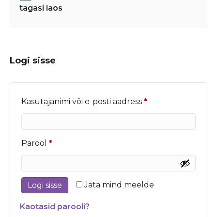
tagasi laos
Logi sisse
Nõutud
Kasutajanimi või e-posti aadress
*
Nõutud
Parool
*
Jäta mind meelde
Logi sisse
Kaotasid parooli?