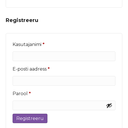
Registreeru
Nõutud
Kasutajanimi
*
Nõutud
E-posti aadress
*
Nõutud
Parool
*
Registreeru