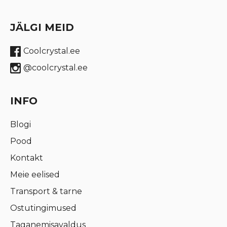
JÄLGI MEID
Coolcrystal.ee
@coolcrystal.ee
INFO
Blogi
Pood
Kontakt
Meie eelised
Transport & tarne
Ostutingimused
Taganemisavaldus