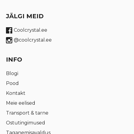
JÄLGI MEID
Coolcrystal.ee
@coolcrystal.ee
INFO
Blogi
Pood
Kontakt
Meie eelised
Transport & tarne
Ostutingimused
Taganemisavaldus