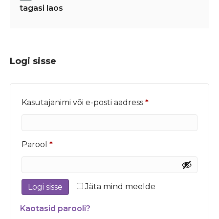
tagasi laos
Logi sisse
Nõutud
Kasutajanimi või e-posti aadress
*
Nõutud
Parool
*
Jäta mind meelde
Logi sisse
Kaotasid parooli?