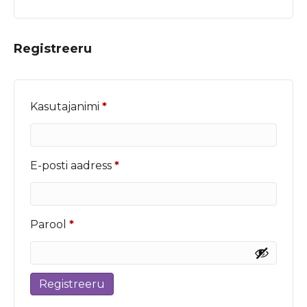
Registreeru
Nõutud
Kasutajanimi
*
Nõutud
E-posti aadress
*
Nõutud
Parool
*
Registreeru