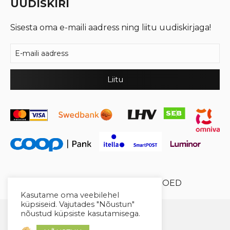
UUDISKIRI
Sisesta oma e-maili aadress ning liitu uudiskirjaga!
© 2026 Cool Crystal OÜ //
XYSUM E-POED
Kasutame oma veebilehel
küpsiseid. Vajutades "Nõustun"
nõustud küpsiste kasutamisega.