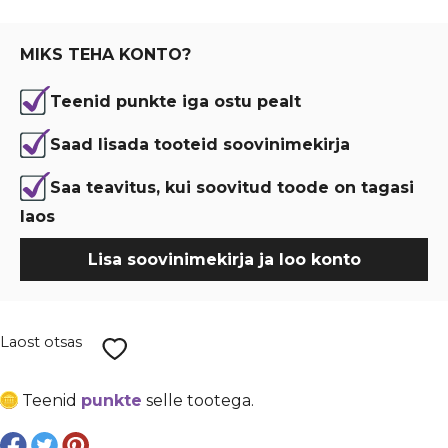
oli:
is:
€ 3,78.
€ 2,84.
MIKS TEHA KONTO?
Teenid punkte iga ostu pealt
Saad lisada tooteid soovinimekirja
Saa teavitus, kui soovitud toode on tagasi
laos
Lisa soovinimekirja ja loo konto
Laost otsas
Teenid
punkte
selle tootega.