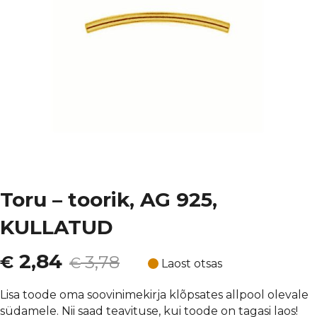
Toru – toorik, AG 925,
KULLATUD
Algne
Current
2,84
€
3,78
€
Laost otsas
hind
price
Lisa toode oma soovinimekirja klõpsates allpool olevale
südamele. Nii saad teavituse, kui toode on tagasi laos!