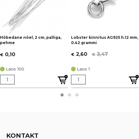
Hõbedane nõel, 2 cm, palliga,
Lobster kinnitus AG925 h.12 mm,
pehme
0.42 grammi
3,47
2,60
0,10
€
€
€
Algne
Current
hind
price
Laos: 100
Laos: 1
oli:
is:
€ 3,47.
€ 2,60.
KONTAKT