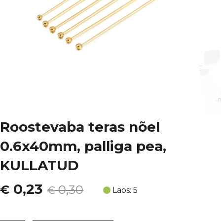
Roostevaba teras nõel
0.6x40mm, palliga pea,
KULLATUD
Algne
Current
0,23
€
0,30
€
Laos: 5
hind
price