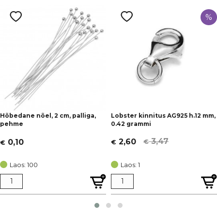
%
Hõbedane nõel, 2 cm, palliga,
Lobster kinnitus AG925 h.12 mm,
pehme
0.42 grammi
3,47
2,60
0,10
€
€
€
Algne
Current
hind
price
Laos: 100
Laos: 1
oli:
is:
€ 3,47.
€ 2,60.