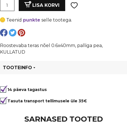
oli:
is:
Roostevaba
LISA KORVI
teras
€ 0,30.
€ 0,23.
nõel
Teenid
punkte
selle tootega.
0.6x40mm,
palliga
pea,
KULLATUD
Roostevaba teras nõel 0.6x40mm, palliga pea,
kogus
KULLATUD
TOOTEINFO
Tootekood
81993
14 päeva tagastus
Tasuta transport tellimusele üle 35€
SARNASED TOOTED