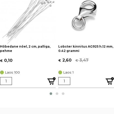
Hõbedane nõel, 2 cm, palliga,
Lobster kinnitus AG925 h.12 mm,
pehme
0.42 grammi
3,47
2,60
0,10
€
€
€
Algne
Current
hind
price
Laos: 100
Laos: 1
oli:
is:
€ 3,47.
€ 2,60.