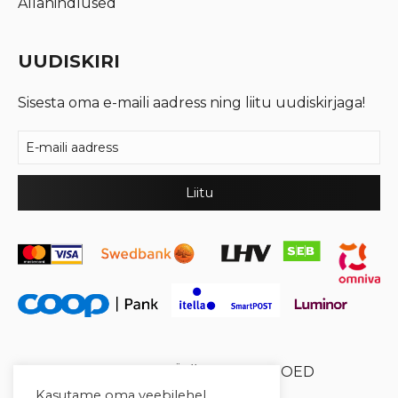
Allahindlused
UUDISKIRI
Sisesta oma e-maili aadress ning liitu uudiskirjaga!
© 2026 Cool Crystal OÜ //
XYSUM E-POED
Kasutame oma veebilehel