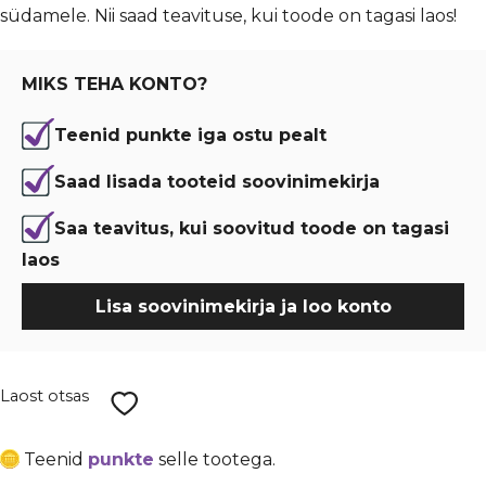
südamele. Nii saad teavituse, kui toode on tagasi laos!
oli:
is:
€ 4,99.
€ 3,74.
MIKS TEHA KONTO?
Teenid punkte iga ostu pealt
Saad lisada tooteid soovinimekirja
Saa teavitus, kui soovitud toode on tagasi
laos
Lisa soovinimekirja ja loo konto
Laost otsas
Teenid
punkte
selle tootega.