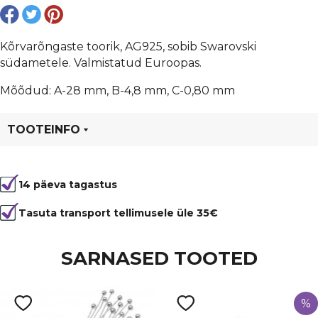
Kõrvarõngaste toorik, AG925, sobib Swarovski
südametele. Valmistatud Euroopas.
Mõõdud: A-28 mm, B-4,8 mm, C-0,80 mm
TOOTEINFO
Tootekood
sc13
14 päeva tagastus
Värvus
Hõbedane
Materjal
väärismetall
Tasuta transport tellimusele üle 35€
Tüüp
konks
SARNASED TOOTED
%