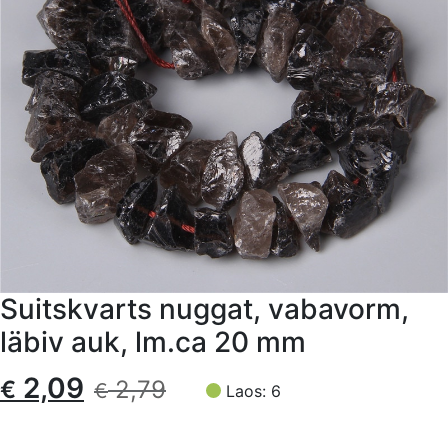
Suitskvarts nuggat, vabavorm,
läbiv auk, lm.ca 20 mm
Algne
Current
2,09
€
2,79
€
Laos: 6
hind
price