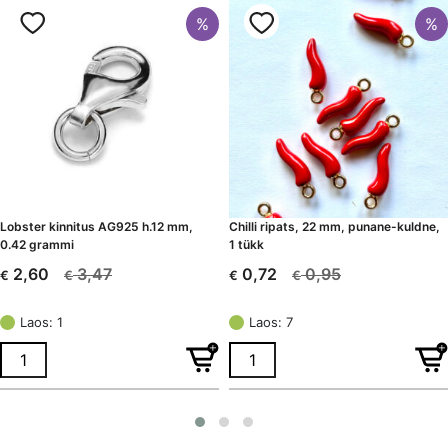
%
%
Lobster kinnitus AG925 h.12 mm,
Chilli ripats, 22 mm, punane-kuldne,
0.42 grammi
1 tükk
3,47
0,95
2,60
0,72
€
€
€
€
Algne
Current
Algne
Current
hind
price
hind
price
Laos: 1
Laos: 7
oli:
is:
oli:
is:
€ 3,47.
€ 2,60.
€ 0,95.
€ 0,72.