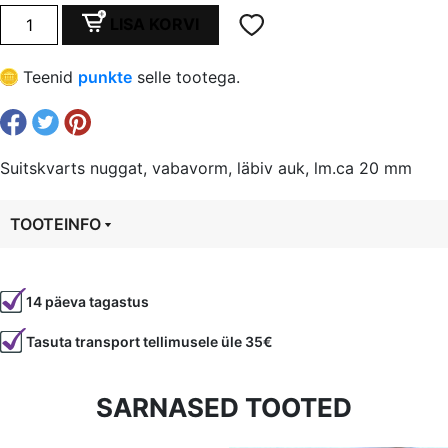
oli:
is:
Suitskvarts
LISA KORVI
nuggat,
€ 2,79.
€ 2,09.
vabavorm,
Teenid
punkte
selle tootega.
läbiv
auk,
lm.ca
20
Suitskvarts nuggat, vabavorm, läbiv auk, lm.ca 20 mm
mm
kogus
TOOTEINFO
Tootekood
81463
14 päeva tagastus
Värvus
Roosa
Tasuta transport tellimusele üle 35€
Kuju
kandiline, vabavorm
Läbimõõt
16-... mm
SARNASED TOOTED
Tüüp
Kvarts