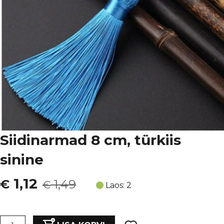
Siidinarmad 8 cm, türkiis
sinine
Algne
Current
1,12
€
1,49
€
Laos: 2
hind
price
oli:
is:
Siidinarmad