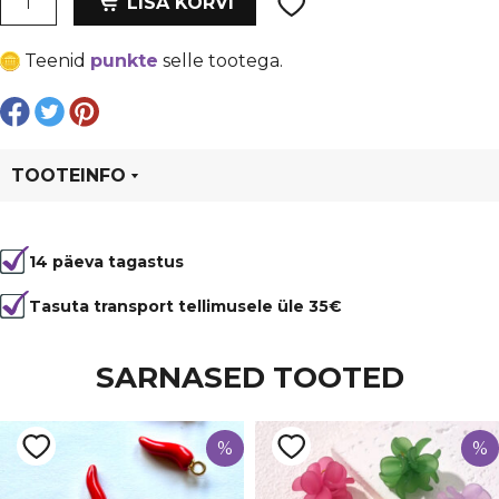
LISA KORVI
8
€ 1,49.
€ 1,12.
cm,
Teenid
punkte
selle tootega.
türkiis
sinine
kogus
TOOTEINFO
Tootekood
95744
14 päeva tagastus
Värvus
Sinine
Materjal
nailon
Tasuta transport tellimusele üle 35€
SARNASED TOOTED
%
%