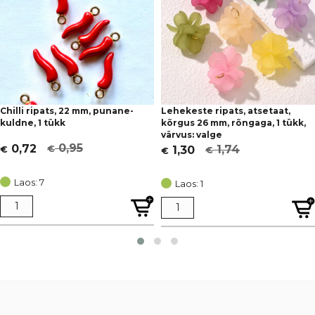
Chilli ripats, 22 mm, punane-
Lehekeste ripats, atsetaat,
kuldne, 1 tükk
kõrgus 26 mm, rõngaga, 1 tükk,
värvus: valge
0,95
0,72
1,74
1,30
€
€
€
€
Algne
Current
Algne
Current
hind
price
hind
price
Laos: 7
Laos: 1
oli:
is:
oli:
is:
€ 0,95.
€ 0,72.
€ 1,74.
€ 1,30.