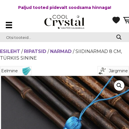
Paljud tooted pidevalt soodsama hinnaga!
ESILEHT
/
RIPATSID
/
NARMAD
/ SIIDINARMAD 8 CM,
TÜRKIIS SININE
Eelmine
Järgmine