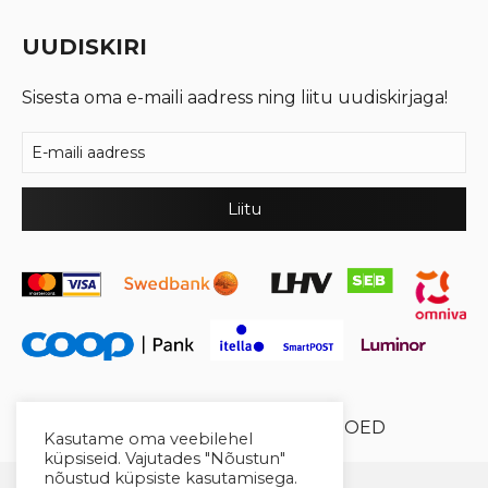
UUDISKIRI
Sisesta oma e-maili aadress ning liitu uudiskirjaga!
© 2026 Cool Crystal OÜ //
XYSUM E-POED
Kasutame oma veebilehel
küpsiseid. Vajutades "Nõustun"
nõustud küpsiste kasutamisega.