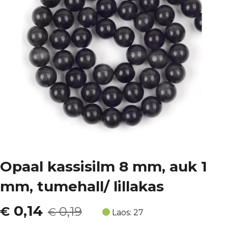
Opaal kassisilm 8 mm, auk 1
mm, tumehall/ lillakas
Algne
Current
0,14
€
0,19
€
Laos: 27