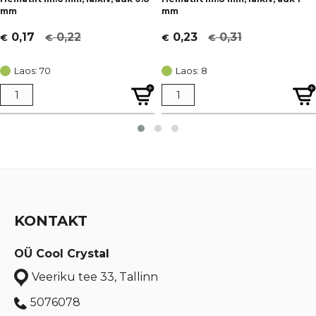
mm
mm
0,22
0,31
0,17
0,23
€
€
€
€
Algne
Current
Algne
Current
hind
price
hind
price
Laos: 70
Laos: 8
oli:
is:
oli:
is:
€ 0,22.
€ 0,17.
€ 0,31.
€ 0,23.
KONTAKT
OÜ Cool Crystal
Veeriku tee 33, Tallinn
5076078