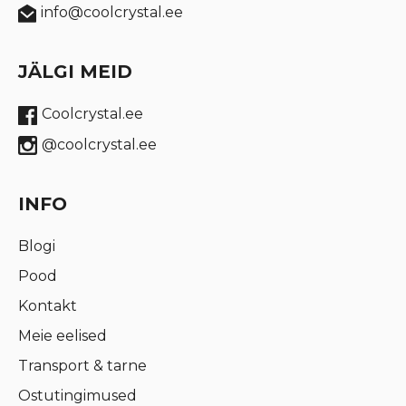
info@coolcrystal.ee
JÄLGI MEID
Coolcrystal.ee
@coolcrystal.ee
INFO
Blogi
Pood
Kontakt
Meie eelised
Transport & tarne
Ostutingimused