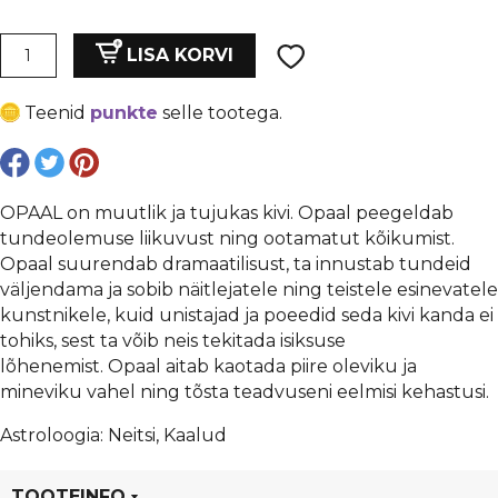
hind
price
oli:
is:
Opaal
LISA KORVI
kassisilm
€ 0,19.
€ 0,14.
8
Teenid
punkte
selle tootega.
mm,
auk
1
mm,
OPAAL on muutlik ja tujukas kivi. Opaal peegeldab
tumehall/
tundeolemuse liikuvust ning ootamatut kõikumist.
lillakas
Opaal suurendab dramaatilisust, ta innustab tundeid
kogus
väljendama ja sobib näitlejatele ning teistele esinevatele
kunstnikele, kuid unistajad ja poeedid seda kivi kanda ei
tohiks, sest ta võib neis tekitada isiksuse
lõhenemist. Opaal aitab kaotada piire oleviku ja
mineviku vahel ning tõsta teadvuseni eelmisi kehastusi.
Astroloogia: Neitsi, Kaalud
TOOTEINFO