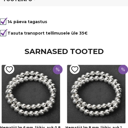
Tootekood
80158
14 päeva tagastus
Värvus
Hall, Lilla
Läbimõõt
8 mm
Tasuta transport tellimusele üle 35€
Tüüp
Opaal
SARNASED TOOTED
%
%
Hematiit lm.6 mm, läikiv, auk 0.8
Hematiit lm.8 mm, läikiv, auk 1