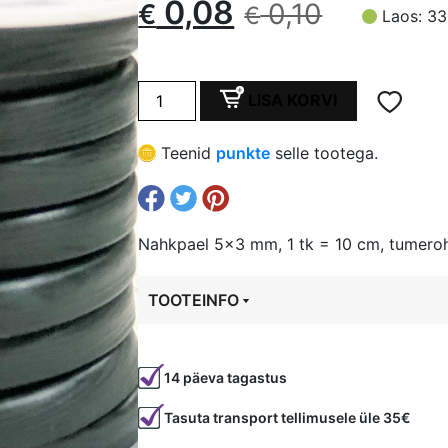
Algne
Current
0,08
0,10
€
€
Laos: 33
hind
price
Nahkpael
oli:
is:
LISA KORVI
5x3
mm,
€ 0,10.
€ 0,08.
Teenid
punkte
selle tootega.
1
tk
=
10
Nahkpael 5×3 mm, 1 tk = 10 cm, tumerohe
cm,
tumeroheline,
TOOTEINFO
õrnalt
struktuurne
Tootekood
6674
kogus
14 päeva tagastus
Värvus
Roheline
Tasuta transport tellimusele üle 35€
Laius
5 mm