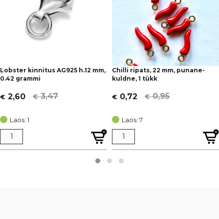
Lobster kinnitus AG925 h.12 mm,
Chilli ripats, 22 mm, punane-
0.42 grammi
kuldne, 1 tükk
3,47
0,95
2,60
0,72
€
€
€
€
Algne
Current
Algne
Current
hind
price
hind
price
Laos: 1
Laos: 7
oli:
is:
oli:
is:
€ 3,47.
€ 2,60.
€ 0,95.
€ 0,72.