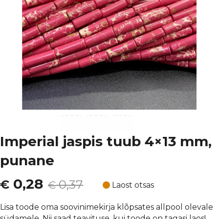
Imperial jaspis tuub 4×13 mm,
punane
Algne
Current
0,28
€
0,37
€
Laost otsas
hind
price
Lisa toode oma soovinimekirja klõpsates allpool olevale
südamele. Nii saad teavituse, kui toode on tagasi laos!