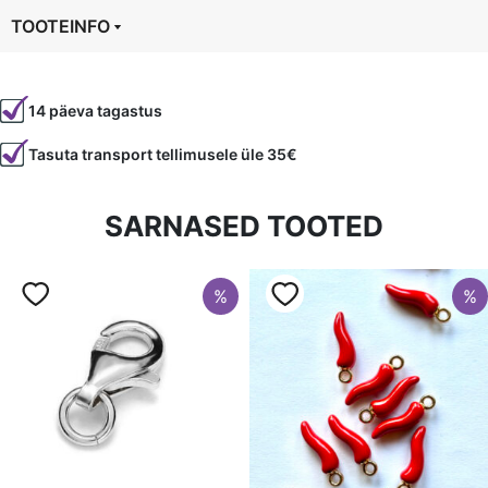
TOOTEINFO
Tootekood
80784
14 päeva tagastus
Värvus
Punane
Tasuta transport tellimusele üle 35€
Kuju
ümmargune
Läbimõõt
6 mm
SARNASED TOOTED
Tüüp
Granaat
%
%