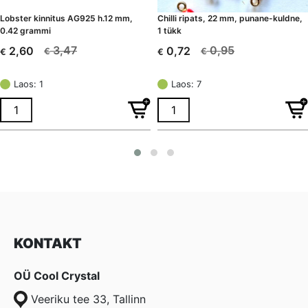
Lobster kinnitus AG925 h.12 mm,
Chilli ripats, 22 mm, punane-kuldne,
0.42 grammi
1 tükk
3,47
0,95
2,60
0,72
€
€
€
€
Algne
Current
Algne
Current
hind
price
hind
price
Laos: 1
Laos: 7
oli:
is:
oli:
is:
€ 3,47.
€ 2,60.
€ 0,95.
€ 0,72.
KONTAKT
OÜ Cool Crystal
Veeriku tee 33, Tallinn