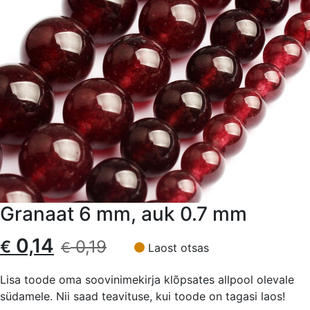
Granaat 6 mm, auk 0.7 mm
Algne
Current
0,14
€
0,19
€
Laost otsas
hind
price
Lisa toode oma soovinimekirja klõpsates allpool olevale
südamele. Nii saad teavituse, kui toode on tagasi laos!
oli:
is: