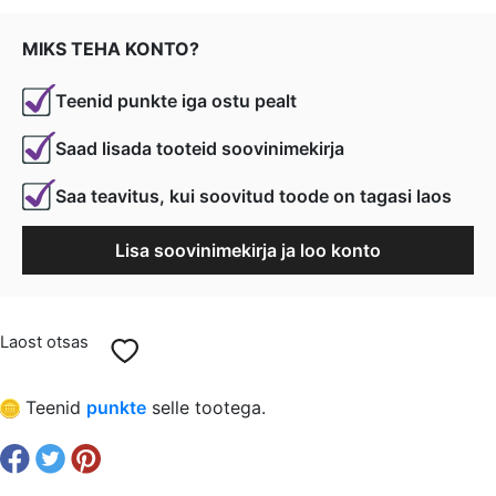
€ 0,19.
€ 0,14.
MIKS TEHA KONTO?
Teenid punkte iga ostu pealt
Saad lisada tooteid soovinimekirja
Saa teavitus, kui soovitud toode on tagasi laos
Lisa soovinimekirja ja loo konto
Laost otsas
Teenid
punkte
selle tootega.